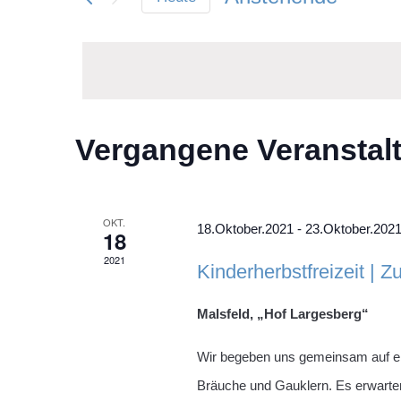
Suche
und
Datum
nach
wählen.
Veranstaltungen
Ansichten,
Schlüsselwort.
Navigation
Vergangene Veranstal
OKT.
18.Oktober.2021
-
23.Oktober.202
18
2021
Kinderherbstfreizeit | Zu
Malsfeld, „Hof Largesberg“
Wir begeben uns gemeinsam auf eine 
Bräuche und Gauklern. Es erwarte