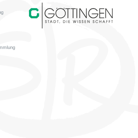
ng
ammlung