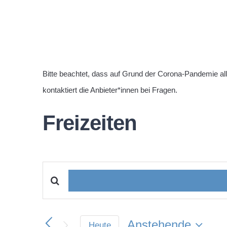
Bitte beachtet, dass auf Grund der Corona-Pandemie al
kontaktiert die Anbieter*innen bei Fragen.
Freizeiten
Bitte
Veranstaltungen
Schlüsselwort
Suche
eingeben.
Anstehende
Heute