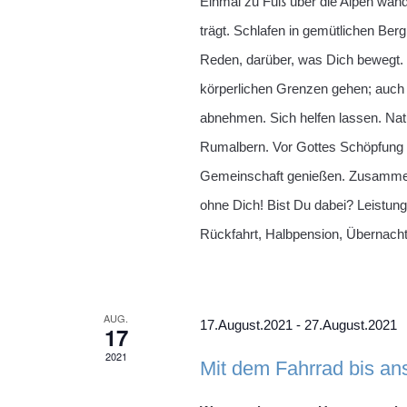
Einmal zu Fuß über die Alpen wan
trägt. Schlafen in gemütlichen Ber
Reden, darüber, was Dich bewegt. S
körperlichen Grenzen gehen; auch
abnehmen. Sich helfen lassen. Nat
Rumalbern. Vor Gottes Schöpfung s
Gemeinschaft genießen. Zusammenha
ohne Dich! Bist Du dabei? Leistun
Rückfahrt, Halbpension, Übernac
AUG.
17.August.2021
-
27.August.2021
17
2021
Mit dem Fahrrad bis a