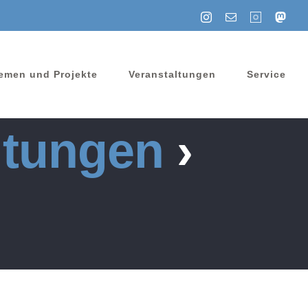
Instagram
E-
Summertime
Mastod
Mail
emen und Projekte
Veranstaltungen
Service
ltungen
›