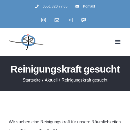
Zum
0551 820 77 65
Kontakt
Inhalt
Instagram
E-
Summertime
Mastodon
springen
Mail
Reinigungskraft gesucht
Startseite
/
Aktuell
/
Reinigungskraft gesucht
Wir suchen eine Reinigungskraft für unsere Räumlichkeiten