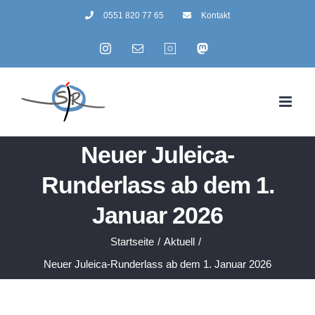
Zum
0551 820 77 65
Kontakt
Inhalt
Instagram
E-
Summertime
Mastodon
springen
Mail
Neuer Juleica-
Runderlass ab dem 1.
Januar 2026
Startseite
/
Aktuell
/
Neuer Juleica-Runderlass ab dem 1. Januar 2026