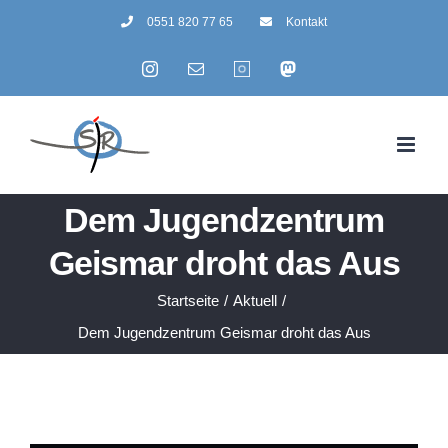
Zum
0551 820 77 65
Kontakt
Inhalt
Instagram
E-
Summertime
Mastodon
springen
Mail
Dem Jugendzentrum
Geismar droht das Aus
Startseite
/
Aktuell
/
Dem Jugendzentrum Geismar droht das Aus