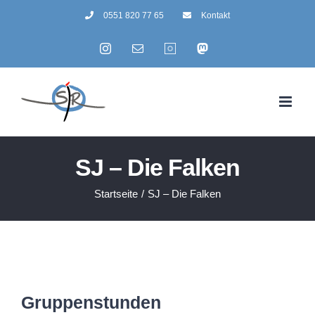
Zum
0551 820 77 65
Kontakt
Inhalt
Instagram
E-
Summertime
Mastodon
springen
Mail
SJ – Die Falken
Startseite
/
SJ – Die Falken
Gruppenstunden