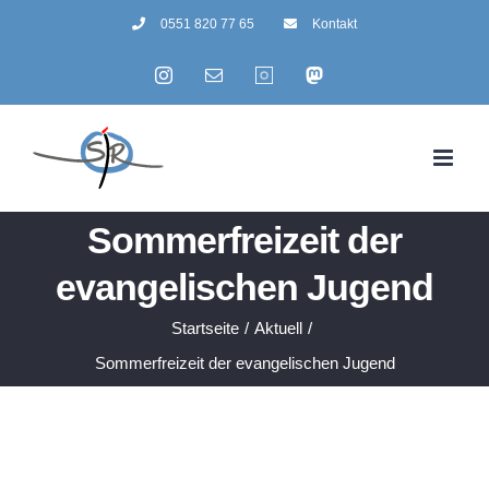
Zum
0551 820 77 65
Kontakt
Inhalt
Instagram
E-
Summertime
Mastodon
springen
Mail
Sommerfreizeit der
evangelischen Jugend
Startseite
/
Aktuell
/
Sommerfreizeit der evangelischen Jugend